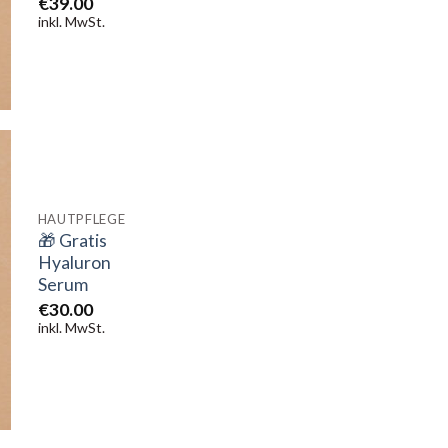
Ursprünglicher
Aktueller
€
39.00
5
Preis
Preis
inkl. MwSt.
war:
ist:
€49.00
€39.00.
HAUTPFLEGE
🎁 Gratis
Hyaluron
Serum
€
30.00
inkl. MwSt.