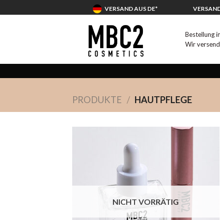
Skip
VERSAND AUS DE*
VERSAND
to
content
Bestellung 
Wir versen
PRODUKTE
/
HAUTPFLEGE
Add to
wishlist
NICHT VORRÄTIG