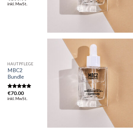
5
inkl. MwSt.
+
HAUTPFLEGE
Add to
MBC2
wishlist
Bundle
€
70.00
5.00
out of
5
inkl. MwSt.
+