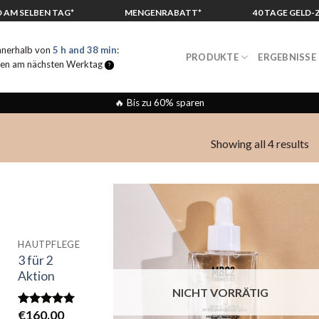
 AM SELBEN TAG*
MENGENRABATT*
40 TAGE GELD
innerhalb von
5 h and 38 min
:
PRODUKTE
ERGEBNISSE
den am nächsten Werktag
*
?
🔥 Bis zu 60% sparen
Showing all 4 results
HAUTPFLEGE
Add to
3 für 2
wishlist
Aktion
NICHT VORRÄTIG
€
160.00
5.00
out of