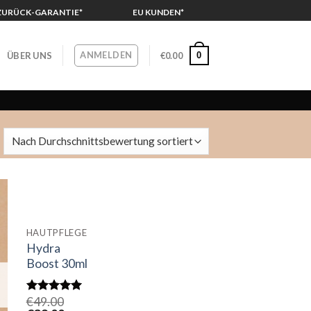
-ZURÜCK-GARANTIE*
EU KUNDEN*
ANMELDEN
0
ÜBER UNS
€
0.00
HAUTPFLEGE
Hydra
Boost 30ml
€
49.00
4.92
out of