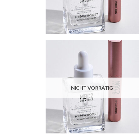
+
Add to
wishlist
NICHT VORRÄTIG
+